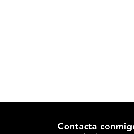
promoción ya no es cosa
t
solo de grandes empresas.
Tu también puedes tenerlo
prod
y aumentar tu visibilidad
en redes sociales, web,
cal
posicionamiento.
Déj
Enséñale al mundo tu
es
trabajo, no te limites, no
di
pienses en pequeño,
piensa en grande y serás
con
grande.
Contacta conmig