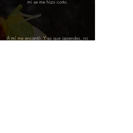
mi se me hizo corto.
A mí me encantó. Y es que aprendes, no
es de esos talleres que participas y si no
tienes ya alguna noción del tema te
quedas igual. Para mí fue un excelente
taller.
Fantástico!! Unas 8 o 9 horas de taller y
se me quedó corto! Un placer comocer a
Montse y Rubén y a todos los
compañeros!! De 10!!
Henrique