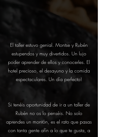
El taller estuvo genial. Montse y Rubén
estupendos y muy divertidos. Un lujo
poder aprender de ellos y conocerles. El
hotel precioso, el desayuno y la comida
espectaculares. Un día perfecto!
Si tenéis oportunidad de ir a un taller de
Rubén no os lo penséis. No solo
aprendes un montón, es el rato que pasas
con tanta gente afín a lo que te gusta, a